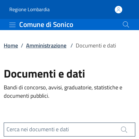
Documenti e dati | Comu
Vai al contenuto principale
(apre in un'altra scheda).
Regione Lombardia
Comune di Sonico
Home
/
Amministrazione
/
Documenti e dati
Documenti e dati
Bandi di concorso, avvisi, graduatorie, statistiche e
documenti pubblici.
Cerca nei documenti e dati
Cerca