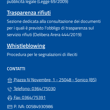
pubblicità legale (Legge 69/2009)
Trasparenza rifiuti
Sezione dedicata alla consultazione dei documenti
per i quali è previsto l'obbligo di trasparenza sul
servizio rifiuti (Delibera Arera 444/2019)
Whistleblowing
Procedura per le segnalazioni di illeciti
CONTATTI
(apre i
Piazza IV Novembre, 1 - 25048 - Sonico (BS)
Telefono: 0364/75030
Fax: 0364/75391
P. IVA: 00584930986