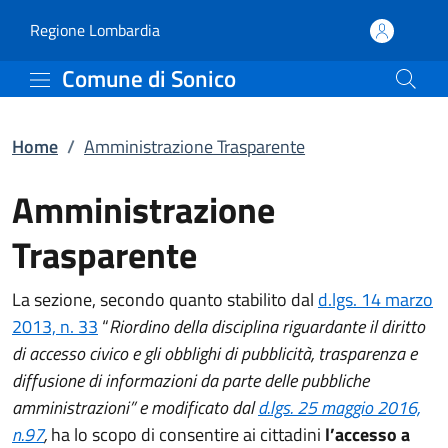
Amministrazione Traspa
Vai al contenuto principale
(apre in un'altra scheda).
Regione Lombardia
Comune di Sonico
Home
/
Amministrazione Trasparente
Amministrazione
Trasparente
La sezione, secondo quanto stabilito dal
d.lgs. 14 marzo
2013, n. 33
“
Riordino della disciplina riguardante il diritto
di accesso civico e gli obblighi di pubblicità, trasparenza e
diffusione di informazioni da parte delle pubbliche
amministrazioni” e modificato dal
d.lgs. 25 maggio 2016,
n.97
,
ha lo scopo di consentire ai cittadini
l’accesso a