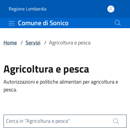
Servizi | Comune di Soni
Vai al contenuto principale
(apre in un'altra scheda).
Regione Lombardia
Comune di Sonico
Home
/
Servizi
/
Agricoltura e pesca
Agricoltura e pesca
Autorizzazioni e politiche alimentari per agricoltura e
pesca.
Cerca in "Agricoltura e pesca"
Cerca